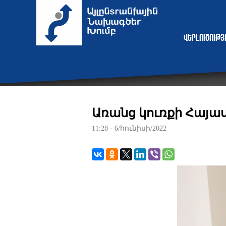
Վերլուծութ
Առանց կուռքի Հայ
11:28 - 6/հունիսի/2022