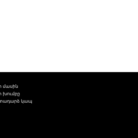
ր մասին
ր խումբը
տադարձ կապ