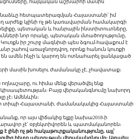
ումները, հայկական աշխարհի մասին
անաձևը հետպատերազմյան Հայաստանի՝ իմ
ղ արժեք կլինի ոչ թե կառավարման համակարգի
իտելիքը, պետական և հանրային ինստիտուտները,
նների նոր որակը, պետական մտածողությունը,
Կուռքն իր շուրջ մագնիսի պես ձգում-հավաքում է
նր շահով առաջնորդվող, որոնք հանուն կուռքի
ն ամեն ինչի և կարող են ոտնահարել ցանկացած
երի մասին խոսելու ժամանակը չէ, չհավատաք։
 ողնաշարը, ու հիմա մենք վերածվել ենք
՝ կիսապետության։ Բայց վերականգնումը նախորդ
ը չէ։ Ամենևին։
 նոր տիպի Հայաստանի, ժամանակակից Հայաստանի
նանք, որ այս վիճակից ելքը նախա2018-ի
նարավոր չէ՝ օբյեկտիվորեն և պատմականորեն։
 լինի ոչ թե հակաթուրքականությունը, այլ՝
զմից հետո պետության վերականգնումը: Այդպես