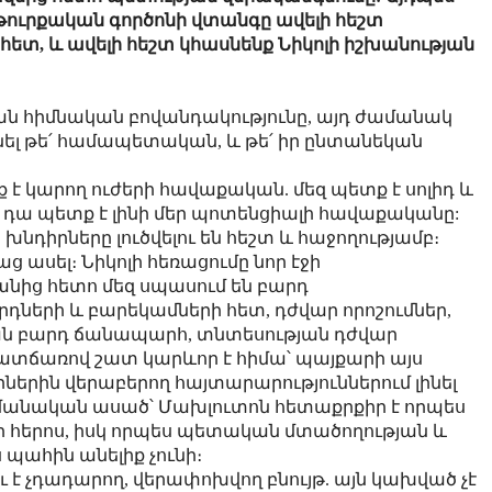
 թուրքական գործոնի վտանգը ավելի հեշտ
ետ, և ավելի հեշտ կհասնենք Նիկոլի իշխանության
ան հիմնական բովանդակությունը, այդ ժամանակ
լ թե՛ համապետական, և թե՛ իր ընտանեկան
 է կարող ուժերի հավաքական. մեզ պետք է սոլիդ և
, դա պետք է լինի մեր պոտենցիալի հավաքականը:
 խնդիրները լուծվելու են հեշտ և հաջողությամբ։
ց ասել։ Նիկոլի հեռացումը նոր էջի
րանից հետո մեզ սպասում են բարդ
դների և բարեկամների հետ, դժվար որոշումներ,
 բարդ ճանապարհ, տնտեսության դժվար
 պատճառով շատ կարևոր է հիմա՝ պայքարի այս
ներին վերաբերող հայտարարություններում լինել
մանական ասած՝ Մախլուտոն հետաքրքիր է որպես
հերոս, իսկ որպես պետական մտածողության և
ս պահին անելիք չունի։
ւ է չդադարող, վերափոխվող բնույթ. այն կախված չէ