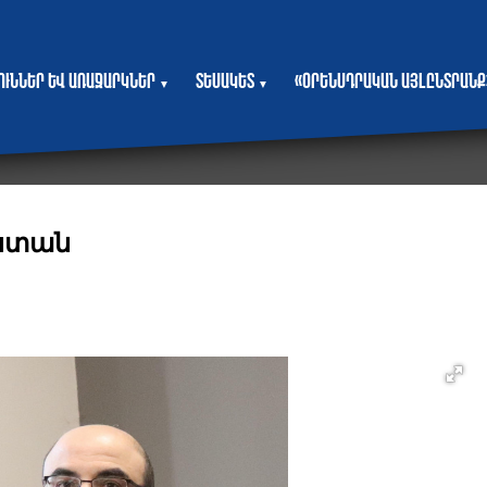
յուններ և առաջարկներ
Տեսակետ
«Օրենսդրական այլընտրանք
▼
▼
աստան