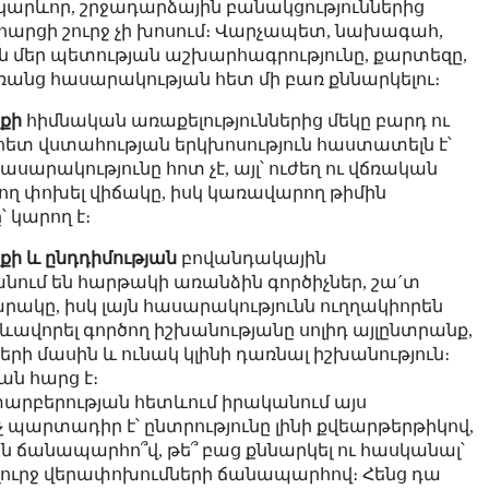
կարևոր, շրջադարձային բանակցություններից
ր հարցի շուրջ չի խոսում։ Վարչապետ, նախագահ,
մեր պետության աշխարհագրությունը, քարտեզը,
ռանց հասարակության հետ մի բառ քննարկելու։
քի
հիմնական առաքելություններից մեկը բարդ ու
ետ վստահության երկխոսություն հաստատելն է՝
 հասարակությունը հոտ չէ, այլ՝ ուժեղ ու վճռական
արող փոխել վիճակը, իսկ կառավարող թիմին
 կարող է։
ի և ընդդիմության
բովանդակային
անում են հարթակի առանձին գործիչներ, շա´տ
րակը, իսկ լայն հասարակությունն ուղղակիորեն
ձևավորել գործող իշխանությանը սոլիդ այլընտրանք,
ների մասին և ունակ կլինի դառնալ իշխանություն։
ն հարց է։
տարբերության հետևում իրականում այս
 պարտադիր է՝ ընտրությունը լինի քվեարթերթիկով,
 հին ճանապարհո՞վ, թե՞ բաց քննարկել ու հասկանալ՝
լ լուրջ վերափոխումների ճանապարհով։ Հենց դա