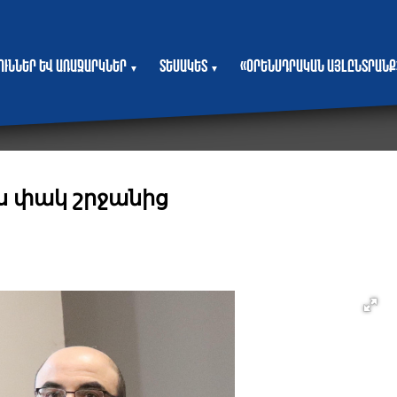
յուններ և առաջարկներ
Տեսակետ
«Օրենսդրական այլընտրանք
▼
▼
յս փակ շրջանից