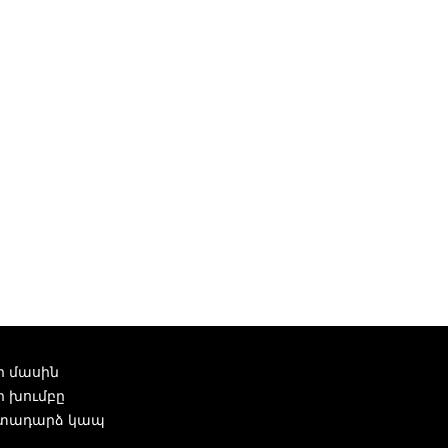
ր մասին
ր խումբը
տադարձ կապ