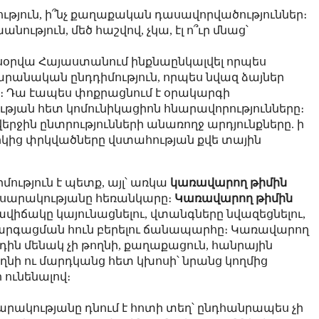
մություն, ի՞նչ քաղաքական դասավորվածություններ։
նություն, մեծ հաշվով, չկա, էլ ո՞ւր մնաց՝
սօրվա Հայաստանում ինքնաընկալվել որպես
արանական ընդդիմություն, որպես նվազ ձայներ
 Դա էապես փոքրացնում է օրակարգի
թյան հետ կոմունիկացիոն հնարավորությունները։
 վերջին ընտրությունների անառողջ արդյունքները. ի
անիկից փրկվածները վստահության քվե տային
մություն է պետք, այլ՝ առկա
կառավարող թիմին
հասարակությանը հեռանկարը։
Կառավարող թիմին
րավիճակը կայունացնելու, վտանգները նվազեցնելու,
արգացման հուն բերելու ճանապարհը։ Կառավարող
րդին մենակ չի թողնի, քաղաքացուն, հանրային
ղնի ու մարդկանց հետ կխոսի՝ նրանց կողմից
ունենալով։
րակությանը դնում է հոտի տեղ՝ ընդհանրապես չի