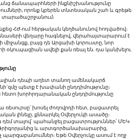
ռանց ճանապարհների ինքնիշխանությունը
ւծումների, որոնք կբերեն տնտեսական շահ և գրեթե
 տարածաշրջանում։
քեց ՀԺ-ում հերթական կեղծանունով հոդվածով։
յրենասերի վեղարը հագնելով, վերահայտարարում է
մի միջանցք, բայց դե Արցախի կորուստը, նոր
 օկուպացիան ավելի քան ռեալ են. դա կանխելու
յունը
մալիան դեպի աղետ տանող ամենակարճ
նի´զմը պետք է խափանի ընդդիմությունը։
ց հետո խորհրդարանական ընդդիմությունը
ա ռեսուրսը՝ խոսել ժողովրդի հետ, բացատրել
կան լինելը, քննարկել Օվերչուկի ասածը։
ն դեմ տալով՝ պահանջել բացատրություններ՝ ՄԵԿ
 Գրիգորյանից և արտգործանախարարից,
 պարզաբանումներ։ Եթե Օվերչուկը ասում է ողջ