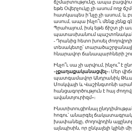
ճշմարտությունը, ապա բացվում
եթե Օվերչուկը չի ասում ողջ ճ
հատկապես ի´նչը չի ասում, և բ
ասում, ապա ինչո՞ւ մենք չենք գն
Պրահայում, իսկ եթե ճիշտ չի 
պատասխանում պաշտոնական
- Դրանից հետո խոսել ժողովրդ
տեսակետը՝ տարածաշրջանային
հնարավոր ճանապարհների շու
Ինչո՞ւ սա չի արվում, ինչու՞ է 
«
չքաղաքականացվել
»։ Մեր վ
պատգամավոր Անդրանիկ Թևան
Մոսկվայի և Վաշինգտոնի արա
հանցագործություն է հայ ժողո
ավանտյուրիզմ»։
Ինստիտուցիոնալ ընդդիմությ
հոգու՝ անարգել ճակատագրակա
խափանելը, ժողովրդին այլընտ
այնպիսին, որ ընկալելի կլինի 