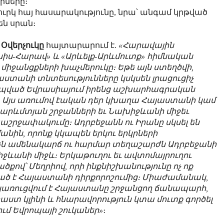
րները։
ւրկ հայ հասարակությունը, նրա՝ անգամ կրթված
են սրան։
վերչուկը
հայտարարում է.
«Հարավային
ւսիս-Հարավ» և «Արևելք-Արևմուտք» հիմնական
իջանցքների խաչմերուկը։ Եթե այն ստեղծվի,
ստանի տնտեսությունները կսկսեն լրացուցիչ
ապված Եվրասիայում իրենց աշխարհագրական
տ: Այս առումով էական դեր կխաղա Հայաստանի կամ
արևմտյան շրջանների եւ Նախիջևանի միջեւ
րջափակումը։ Ադրբեջանն ու Իրանը սկսել են
անին, որոնք կկապեն երկու երկրների
ն ամենակարճ ու հարմար տեղաշարժն Ադրբեջանի
ջևանի միջև։ Երկաթուղու եւ ավտոմայրուղու
ով՝ Մեղրիով, որի ինքնիշխանությունը ոչ ոք
ած է Հայաստանի դիրքորոշումից։ Միաժամանակ,
կառուցվում է Հայաստանը շրջանցող ճանապարհ,
աստ կլինի և հնարավորություն կտա մուտք գործել
ւմ Եվրոպայի շուկաներ»
։