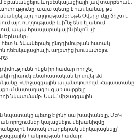
 է բանակցելու և դեէսկալացիայի լավ տարբերակ,
շմարտությունը, ապա պետք է հասկանալ, թե
անակցել այդ ուղղությամբ։ Եթե Օվերչուկը ճիշտ է
ում այդ ուղղությամբ և ի՞նչ ենք էլ անում
ասում, ապա հրապարակային ինչո՞ւ չի
 Երևանը։
ի հետ և ձևակերպել ընդդիմության հստակ
 դեէսկալացիայի, աղետից խուսափելու
րջ։
ընդդիմությունն ինքն իր համար որոշել
իճակի դիպուկ գնահատական էր տվել ԱԺ
յանը. «Միջազգային ավանտյուրիզմ. Հայաստանը
նքում մատաղացու գառ սարքելը
վրդի նկատմամբ։ Նաև՝ միջազգային
ան նպատակը պետք է լինի սա խափանելը, ՄԵԿ
ն որոշումներ կայացնելու մեխանիզմը
րանքային հստակ տարբերակ ներկայացնելը՝
միջազգային հանրության համար։