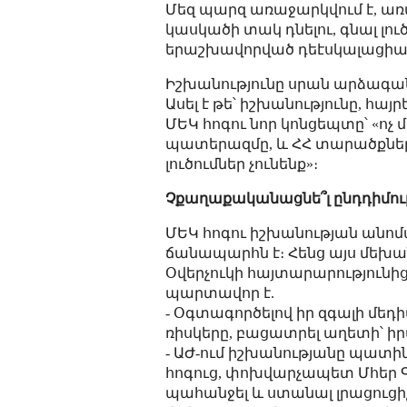
Մեզ պարզ առաջարկվում է, ա
կասկածի տակ դնելու, գնալ լո
երաշխավորված դեէսկալացիա
Իշխանությունը սրան արձագան
Ասել է թե՝ իշխանությունը, հա
ՄԵԿ հոգու նոր կոնցեպտը՝ «ոչ 
պատերազմը, և ՀՀ տարածքների
լուծումներ չունենք»։
Չքաղաքականացնե՞լ ընդդիմութ
ՄԵԿ հոգու իշխանության անո
ճանապարհն է։ Հենց այս մեխա
Օվերչուկի հայտարարությունի
պարտավոր է.
- Օգտագործելով իր զգալի մեդի
ռիսկերը, բացատրել աղետի՝ իրա
- ԱԺ-ում իշխանությանը պատի
հոգուց, փոխվարչապետ Մհեր
պահանջել և ստանալ լրացուցիչ