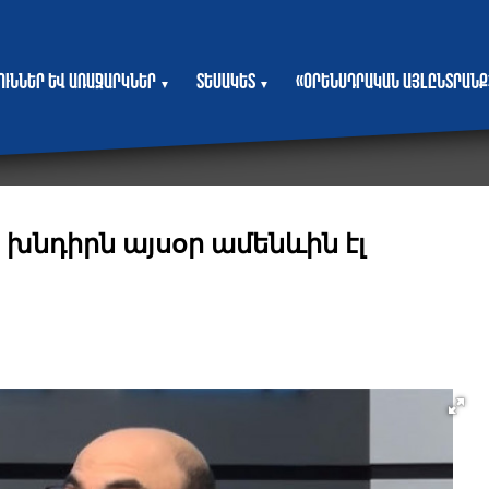
յուններ և առաջարկներ
Տեսակետ
«Օրենսդրական այլընտրանք
▼
▼
խնդիրն այսօր ամենևին էլ