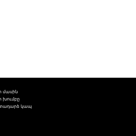
ր մասին
ր խումբը
տադարձ կապ