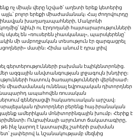
մենք ոչ միայն վերը նշված՝ աղետի երեք կետերից
այլև՝ բոլոր երեքի միաժամանակ։ Հայ ժողովուրդը
կանդինավյան խաղաղապահների, Մակրոնի
 կողմից՝ Ալիևի ու Էրդողանի հայտարարությունների
կ սկսել են «ռուսերեն չհասկանալ», պարսկերենը՝
կին մի ամբողջական տեսություն էր զարգացրել
ցողների» մասին։ Հիմա անում է դրա լրիվ
ել գերտերությունների բախման էպիկենտրոնից.
մեր ազգային անվտանգության լրջագույն խնդիրը։
թյունների հատուկ ծառայությունների վերնիսաժ։
երին միաժամանակ ունենալ եվրոպական դիտորդներ
ճանապարհդ ապահովեն ռուսական
ներսում գեներացվի հակառուսական արշավ։
 իսրայելական դիտորդներ բերենք հայ-իրանական
կայենք ամերիկյան մոնիտորինգային խումբ։ Հերիք է
պերիմենտի։ Ուկրաինայի արյունոտ ճակատագիրը,
, թե ինչ կարող է կատարվել շահերի բախման
հետ՝ չափերով և նշանակությամբ մեզնից