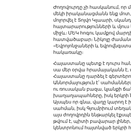
Ժողովուրդը չի հասկանում, որ 
մեկի իրականացմանն ենք մոտ, 
մոլորվել է Տոյվո Կլաարի, ս
հայտարարությունների և մյուս
միջև։ ՄԵԿ հոգու կամքով մարդի
հատվածաբար։ Նիկոլը ժամանա
«Եվրոյոնջաների և եվրովնգստա
հակառակը։
Հայաստանը պետք է դուրս հան
սա մեր օրվա հրամայականն է, 
Հայաստանը դարձել է գերտերու
Աննորմալություն է՝ սահմանն
ու ռուսական բազա, կյանքի 
խաղաղապահները, իսկ երկրի 
Այսպես որ գնա, վաղը կարող է
սահման, իսկ Գյումրիում տեղա
այս ժողովրդին ենթարկել էքս
թվում է, պիտի բավարար լիներ
կենտրոնում հայտնված երկրի 