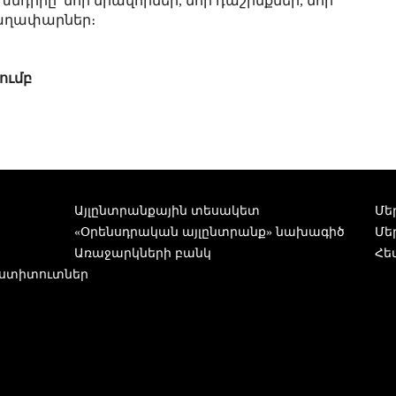
 խնդիրը՝ նոր միավորներ, նոր դաշինքներ, նոր
գաղափարներ։
ումբ
Այլընտրանքային տեսակետ
Մե
«Օրենսդրական այլընտրանք» նախագիծ
Մե
Առաջարկների բանկ
Հե
ստիտուտներ