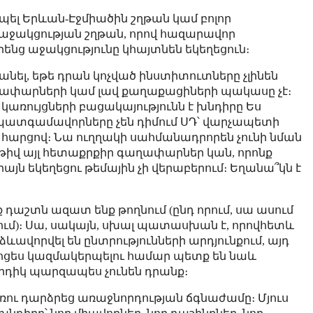
րպել Երևան-Էջմիածին շղթան կամ բոլոր
աջակցության շղթան, որով հազարավոր
ենց աջակցությունը կհայտնեն եկեղեցուն։
անել, եթե դրան կոչված ինստիտուտները չլինեն
ղափարների կամ լավ քաղաքացիների պակասը չէ։
ռույցների բացակայությունն է խնդիրը Ես
ր պատգամավորները չեն դիմում ՍԴ՝ վարչապետի
» հարցով։ Նա ուղղակի սահմանադրորեն չունի նման
աթիվ այլ հետաքրքիր գաղափարներ կան, որոնք
միայն եկեղեցու թեմային չի վերաբերում։ Եղանա՞կն է
նք դաշտն ազատ ենք թողնում (ընդ որում, սա ասում
ւմ)։ Սա, սակայն, սխալ պատասխան է, որովհետև
ձևավորվել են ընտրությունների արդյունքում, այդ
 Պրոցես կազմակերպելու համար պետք են նաև
արդիկ պարզապես չունեն դրանք։
ռու դարձրեց առաջնորդության ճգնաժամը։ Մյուս