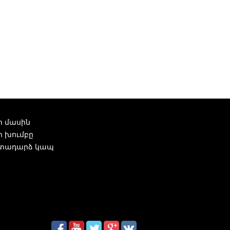
ր մասին
ր խումբը
տադարձ կապ