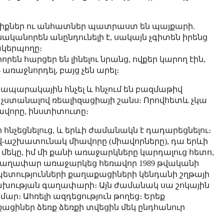
իքներ ու անհատներ պատրաստ են պայքարի.
ականորեն անընդունելի է, սակայն չգիտեն իրենց
ակերպողը։
որեն հարցեր են լինելու նրանց, ովքեր կարող էին,
ռաջնորդել, բայց չեն արել։
ապարակային հնչել և հնչում են բազմաթիվ
՝ չստանալով ռեալիզացիայի շանս։ Որովհետև չկա
ավորը, ինստիտուտը։
 հնչեցնելուց, և երևի ժամանակն է դադարեցնելու։
-աշխատունակ միավորը (միավորները), դա երևի
 մեկը, իմ մի քանի առաջարկները կարդալուց հետո,
 գաղափար առաջարկեց հեռավոր 1989 թվականի
 պետությունների քաղաքացիների կենդանի շղթայի
ախության գաղափարի։ Այն ժամանակ սա շոկային
ար։ Ահռելի ազդեցություն թողեց։ Երեք
ցիներ ձեռք ձեռքի տվեցին մեկ ընդհանուր