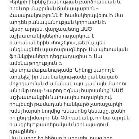
«երկրի ինքնիշխանության բարձրացման և
հոգևոր մաքրման ճանապարհին»։
Հասարակությունն էլ համակերպվելու է։ Սա
արդեն բանականության կորուստն է։
Այսօր արդեն, վարչապետը ԱԱԾ
աշխատակիցներին ուղարկում է
քահանաներին «հուշելու», թե ինչպես
անցկացնեն պատարագները։ Սա պետական
ֆունկցիաների դեգրադացիա է։ Սա
ամենաթողություն է։
Այս տրամաբանությամբ՝ Նիկոլը կարող է
արգելել՝ իր մասնակցությամբ ցանկացած
միջոցառման ժամանակ այս կամ այն մարդու
անունը տալ։ Կարող է գնալ հարսանիք՝ ԱԱԾ
աշխատակցին նախապես ուղարկելով,
որպեսզի թամադան հանկարծ չառաջարկի
խմել հարսի կողմից խնամոնց կենացը, քանի
որ ընդդիմադիր են։ Չմոռանանք, որ նա արդեն
հասցրել է թատերական ներկայացում
գրաքննել։
Սա կարող էր ծիծաղ հարուցել, բայց երբ