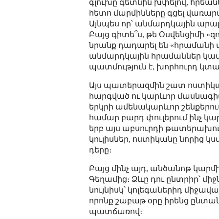
գլուխը գետնին խփելով, հրեանե
հետո մարմինները գցել վառար
Այնպես որ՝ անմարդկային արար
Բայց գիտե՞ս, թե Օսվենցիմի «
նրանք դադարել են «հրամանի մեք
անմարդկային հրամաններ կատ
պատմություն է, խորհուրդ կտա
Այս պատերազմին շատ ոստիկա
հարգված ու կարևոր մասնագիտ
երկրի ամենակարևոր շենքերում
համար բարդ փուլերում ինչ կա
երբ այս աբսուրդի թատերախում
կուլիսներ, ոստիկանը նորից 
դերը։
Բայց մինչ այդ, անծանոթ կարմ
Գեղամից։ Ձևը դու ընտրիր՝ մ
նույնիսկ՝ կոլեգաներիդ միջավա
որոնք շաբաթ օրը իրենց ընտա
պատճառով։