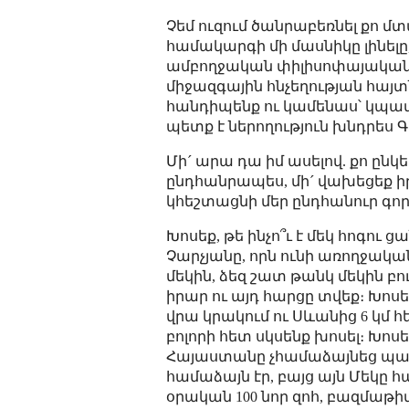
Չեմ ուզում ծանրաբեռնել քո մ
համակարգի մի մասնիկը լինելը
ամբողջական փիլիսոփայական,
միջազգային հնչեղության հայտ
հանդիպենք ու կամենաս՝ կպատմ
պետք է ներողություն խնդրես
Մի´ արա դա իմ ասելով. քո ընկ
ընդհանրապես, մի´ վախեցեք ի
կհեշտացնի մեր ընդհանուր գոր
Խոսեք, թե ինչո՞ւ է մեկ հոգու
Չարչյանը, որն ունի առողջակա
մեկին, ձեզ շատ թանկ մեկին բո
իրար ու այդ հարցը տվեք։ Խոսեք
վրա կրակում ու Սևանից 6 կմ հ
բոլորի հետ սկսենք խոսել։ Խոսե
Հայաստանը չհամաձայնեց պա
համաձայն էր, բայց այն Մեկը հ
օրական 100 նոր զոհ, բազմաթիվ