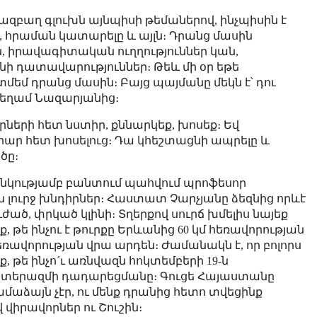
տազբաղ գլուխն այնպիսի թեմաներով, ինչպիսին է
, հրաման կատարելը և այլն։ Դրանց մասին
 իրավագիտական ուղղություններ կան,
նի դատավարություններ։ Թեև մի օր եթե
եմ դրանց մասին։ Բայց պայմանը մեկն է՝ դու
 Գեղամ Նազարյանից։
երների հետ նստիր, քննարկեք, խոսեք։ Եվ
րար հետ խոսելուց։ Դա կհեշտացնի ապրելը և
ծը։
 ցանկությամբ բանտում պահվում պրոֆեսոր
ն լուրջ խնդիրներ։ Հաստատ Չարչյանը ձեզնից որևէ
ւժած, փրկած կլինի։ Տղերքով սուրճ խմելիս նայեք
, թե ինչու է թուրքը Երևանից 60 կմ հեռավորության
եռավորության վրա արդեն։ Ժամանակն է, որ բոլորս
ք, թե ինչո´ւ առնվազն հոկտեմբերի 19-ն
տերազմի դադարեցմանը։ Գուցե Հայաստանը
ամաձայն չէր, ու մենք դրանից հետո տվեցինք
 վիրավորներ ու Շուշին։