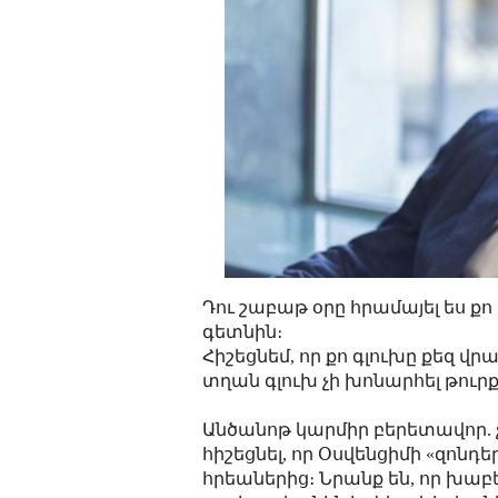
Դու շաբաթ օրը հրամայել ես ք
գետնին։
Հիշեցնեմ, որ քո գլուխը քեզ 
տղան գլուխ չի խոնարհել թուր
Անծանոթ կարմիր բերետավոր. չ
հիշեցնել, որ Օսվենցիմի «զոն
հրեաներից։ Նրանք են, որ խաբե