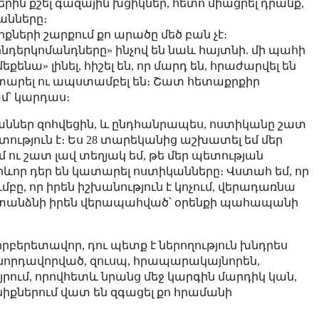
րին քշել գազային խցիկներ, հետո միացրել դրանք,
անները։
քների շարքում քո արածը մեծ բան չէ։
զոնդերկոմանդները» ինչով են նաև հայտնի. մի պահի
ենա» լինել, հիշել են, որ մարդ են, հրաժարվել են
արել ու ապստամբել են։ Շատ հետաքրքիր
մ՝ կարդաս։
ններ զոհվեցին, և ընդհանրապես, ոստիկանը շատ
ություն է։ Ես 28 տարեկանից աշխատել եմ մեր
 ու շատ լավ տեղյակ եմ, թե մեր պետության
րևոր դեր են կատարել ոստիկանները։ Վստահ եմ, որ
բը, որ իրեն իշխանություն է կոչում, վերադառնա
կստանձնի իրեն վերապահված՝ օրենքի պահապանի
իրբերետավոր, դու պետք է ներողություն խնդրես
իջնորդավորված, զուսպ, հրապարակայնորեն,
յրում, որովհետև նրանց մեջ կարգին մարդիկ կան,
նիքներում վատ են զգացել քո հրամանի