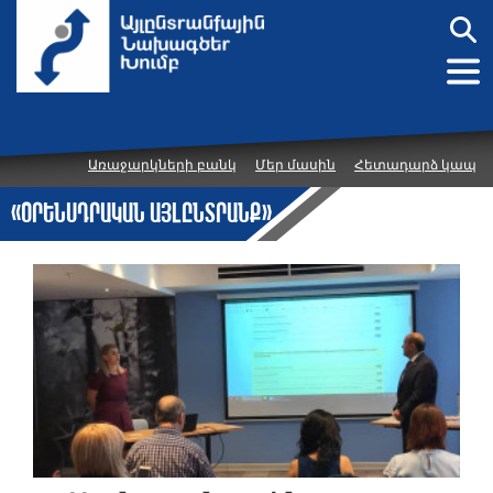
Առաջարկների բանկ
Մեր մասին
Հետադարձ կապ
«Օրենսդրական այլընտրանք»
նախագիծ