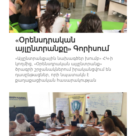
«Օրենսդրական
այլընտրանքը» Գորիսում
«Այլընտրանքային նախագծեր խումբ» ՀԿ-ի
կողմից, «Օրենսդրական այլընտրանք»
ծրագրի շրջանակներում իրականցվում են
դասընթացներ, որի նպատակն է
քաղաքացիական հասարակության
կազմակերպություններին եւ անհատներին
ներկայացնել օրենքով սահմանված բոլոր
հնարավորությունները, որոնցով նրանք
կարող են մասնակցել օրենքների ստեղծման
աշխատանքին, աջակցել իրենց հետաքրքրող
ոլորտների կատարելագործմանը, նպաստել
բոլորիս համար մշակվող օ...