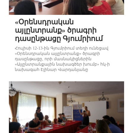
«Օրենսդրական
այլընտրանք» ծրագրի
դասընթացը Գյումրիում
Հուլիսի 12-13-ին Գյումրիում տեղի ունեցավ
«Օրենսդրական այլընտրանք» ծրագրի
դասընթացը, որի մասնակիցներին
«Այլընտրանքային նախագծեր խումբ» հկ-ի
նախագահ Էլինար Վարդանյանը
ներկայացրեց իրավական տեխնիկային
տիրապետելու, օրենսդրական հստակ
փոփոխություն կամ նոր առաջարկ
ներկայացնելու, այդ առաջարկները ԱԺ
օրակարգում ընդգրկելու վերաբերյալ
անհրաժեշտ հմտություններ: Էլինար
Վարդանյանը նաեւ կոնկրետ օրինակներով
ավելի մա...