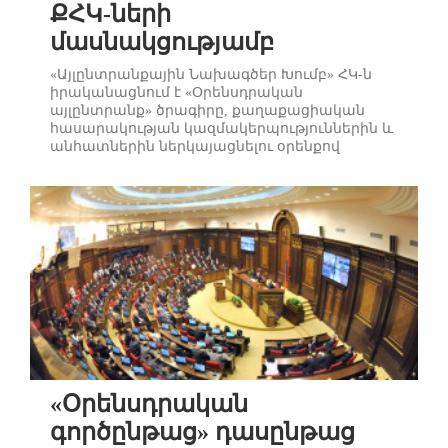
ՔՀԿ-ների
մասնակցությամբ
«Այլընտրանքային Նախագծեր Խումբ» ՀԿ-ն
իրականացնում է «Օրենսդրական
այլընտրանք» ծրագիրը, քաղաքացիական
հասարակության կազմակերպություններին և
անհատներին ներկայացնելու օրենքով
սահմանված բոլոր ձևերը, որոնցով նրանք
կարող են մասնակցել օրենքների ստեղծման
աշխատանքին, աջակցել իրենց հետաքրքրող
ոլորտների կատարելագործմանը, նպաստել
բոլորիս համար մշակվող օրենքների
բովանդակության ստեղծմանը։ Հունիսի 22-23-
ին Վա...
«Օրենսդրական
գործընթաց» դասընթաց