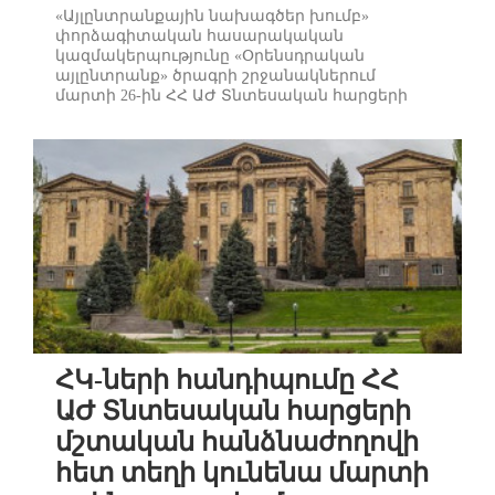
«Այլընտրանքային նախագծեր խումբ»
փորձագիտական հասարակական
կազմակերպությունը «Օրենսդրական
այլընտրանք» ծրագրի շրջանակներում
մարտի 26-ին ՀՀ ԱԺ Տնտեսական հարցերի
մշտական հանձնաժողովում կազմակերպել էր
հանդիպում ՔՀԿ-ների մասնակցությամբ:
Նպատակը՝ ՔՀԿ-խորհրդարան առավել
դինամիկ և քաղհասարակությանը շահավետ
հարաբերությունների հաստատման
հնարավորության ստեղծումն է:
Հանձնաժողովի նախագահ Խոսրով Հ...
ՀԿ-ների հանդիպումը ՀՀ
ԱԺ Տնտեսական հարցերի
մշտական հանձնաժողովի
հետ տեղի կունենա մարտի