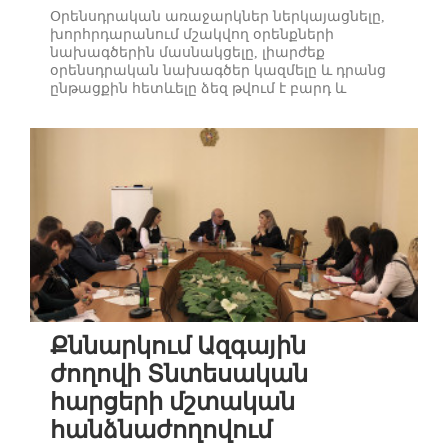
Օրենսդրական առաջարկներ ներկայացնելը,
խորհրդարանում մշակվող օրենքների
նախագծերին մասնակցելը, լիարժեք
օրենսդրական նախագծեր կազմելը և դրանց
ընթացքին հետևելը ձեզ թվում է բարդ և
հասանելի միայն խորհրդարանականներին ու
կառավարությա՞նը։ Ամենևին...
«Այլընտրանքային Նախագծեր Խումբ» ՀԿ-ն
սկսել է «Օրենսդրական այլընտրանք»
ծրագիրը, քաղաքացիական հասարակության
կազմակերպություններին և անհատներին
ներկայացնելու օրեն...
Քննարկում Ազգային
ժողովի Տնտեսական
հարցերի մշտական
հանձնաժողովում