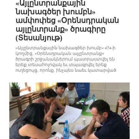
«Այլընտրանքային
նախագծեր խումբն»
ամփոփեց «Օրենսդրական
այլընտրանք» ծրագիրը
(Տեսանյութ)
«Այլընտրանքային նախագծեր խումբ» ՀԿ-ի
կողմից, «Օրենսդրական այլընտրանք»
ծրագրի շրջանակներում պատրաստվել են
երեք տեսահոլովակ եւ տպագրվել երեք
ուղեցույց, որոնք, ինչպես նաեւ կատարված
աշխատանքը ներկայացվեց սեպտեմբերի 26-
ին տեղի ունեցած միջոցառման ժամանակ:
Պատրաստված ուղեցույցերում եւ
հոլովակներում հանրամատչելի ձեւով
ներկայացված են, թե ինչպես
հասարակության ներկայացուցիչները կարող
են մասնակից դառնալ ...