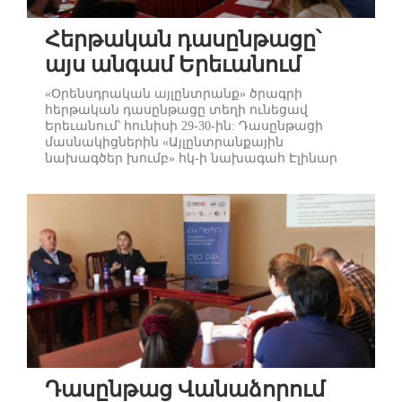
Հերթական դասընթացը՝
այս անգամ Երեւանում
«Օրենսդրական այլընտրանք» ծրագրի
հերթական դասընթացը տեղի ունեցավ
Երեւանում՝ հունիսի 29-30-ին: Դասընթացի
մասնակիցներին «Այլընտրանքային
նախագծեր խումբ» հկ-ի նախագահ Էլինար
Վարդանյանը ներկայացրեց իրավական
տեխնիկային տիրապետելու, օրենսդրական
հստակ փոփոխություն կամ նոր առաջարկ
ներկայացնելու, այդ առաջարկները ԱԺ
օրակարգում ընդգրկելու վերաբերյալ
անհրաժեշտ հմտություններ: Ստեփան
Մարգարյանը ներկայացրեց այն ...
Դասընթաց Վանաձորում