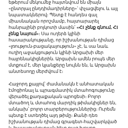
եթերում մեկումեջ հայտնվում են միայն
«ընտրյալ ընդդիմադիրները»` փչացվելու և այլ
նպատակներով։ Պետք է հանդես գալ
միասնական որոշմամբ, հայտարարել
հանրայինի բոյկոտի մասին՝
«Հ1 չենք գնում, Հ1
չենք նայում»
։ Սա ուղերձ կլինի
հասարակությանը, որ իշխանության դիմաց
«լռություն-բացակայություն» չէ, և սա նաև
ուղիղ աջակցություն կլինի Արցախի մեր
հայրենակիցներին. Արցախն ամեն րոպե մեր
մտքում է, մեր կյանքերը նույնն են, և Արցախն
անտեսողը մերժվում է։
Հաջորդ քայլով՝ ժամանակն է անհատական
էմոցիոնալ և պրագմատիկ մտահոգությունը
վերածել քաղաքական պրոցեսի։ Բոլոր
մտածող և մտահոգ մարդիկ թիմակիցներ են,
անկախ՝ բոլոր տարբերություններից։ Ուրեմն
պետք է ստեղծել այդ թիմը։ Քանի դեռ
իշխանության դիմաց գրագետ-հաշվարկված
և հասարակության հետ բաց խոսող