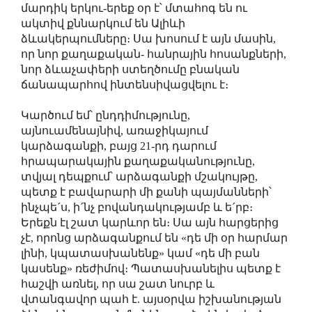
մարդիկ երկու-երեք օր է՝ մտահոգ են ու
ակտիվ քննարկում են Ալիևի
ձևակերպումները։ Սա խոսում է այն մասին,
որ նոր քաղաքական- հանրային հոսանքների,
նոր ձևաչափերի ստեղծումը բնական
ճանապարհով ինտենսիվացվելու է։
Կարծում եմ՝ ընդդիմությունը,
այնուամենայնիվ, առաջիկայում
կարձագանքի, բայց 21-րդ դարում
հրապարակային քաղաքականությունը,
տվյալ դեպքում՝ արձագանքի մշակույթը,
պետք է բավարարի մի քանի պայմանների՝
ինչպե´ս, ի´նչ բովանդակությամբ և ե´րբ։
Երեքն էլ շատ կարևոր են։ Սա այն հարցերից
չէ, որոնց արձագանքում են «դե մի օր հարմար
լինի, կպատասխանենք» կամ «դե մի բան
կասենք» ռեժիմով։ Պատասխանելիս պետք է
հաշվի առնել, որ սա շատ նուրբ և
վտանգավոր պահ է. այսօրվա իշխանության