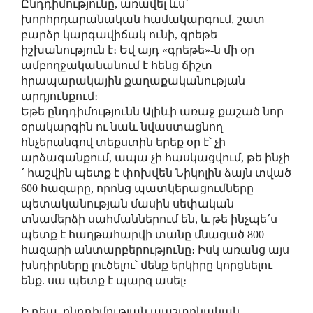
Ընդդիմությունը, առավել ևս՝
խորհրդարանական համակարգում, շատ
բարձր կարգավիճակ ունի, գրեթե
իշխանություն է։ Եվ այդ «գրեթե»-ն մի օր
ամբողջականանում է հենց ճիշտ
հրապարակային քաղաքականության
արդյունքում։
Եթե ընդդիմությունն Ալիևի առաջ քաշած նոր
օրակարգին ու նաև նվաստացնող
հնչերանգով տեքստին երեք օր է՝ չի
արձագանքում, ապա չի հասկացվում, թե ինչի
´ հաշվին պետք է փոխվեն Նիկոլին ձայն տված
600 հազարը, որոնց պատկերացումները
պետականության մասին սեփական
տնամերձի սահմաններում են, և թե ինչպե´ս
պետք է հաղթահարվի տանը մնացած 800
հազարի անտարբերությունը։ Իսկ առանց այս
խնդիրները լուծելու՝ մենք երկիրը կորցնելու
ենք. սա պետք է պարզ ասել։
Ի դեպ, ընդդիմության պաշտոնական